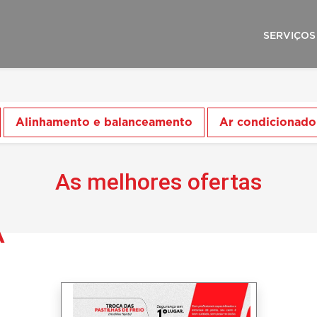
SERVIÇO
Alinhamento e balanceamento
Ar condicionado
As melhores ofertas
A