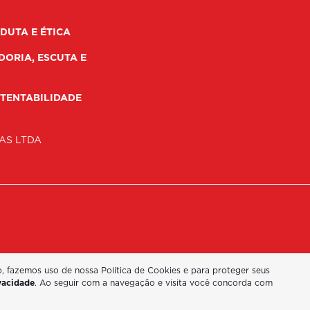
DUTA E ÉTICA
DORIA, ESCUTA E
TENTABILIDADE
AS LTDA
o, fazemos uso de nossa Política de Cookies e para proteger seus
ivacidade
. Ao seguir com a navegação e visita você concorda com
Desenvolvido pela DEALERSPACE ® Direitos Reservados.